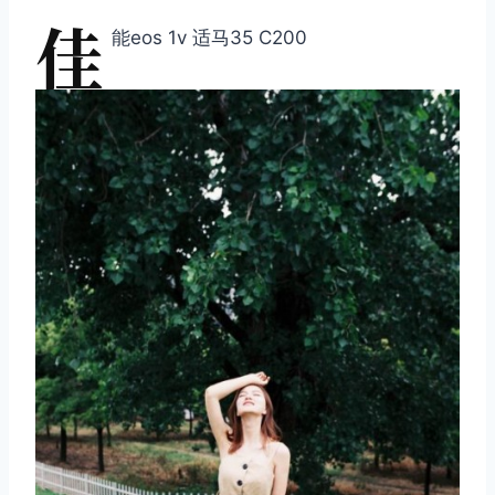
佳
能eos 1v 适马35 C200