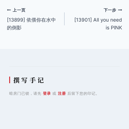
文
上一页
下一步
[13899] 依偎你在水中
[13901] All you need
章
的倒影
is PINK
导
航
撰 写 手 记
暗房门已锁，请先
登录
或
注册
后留下您的印记。