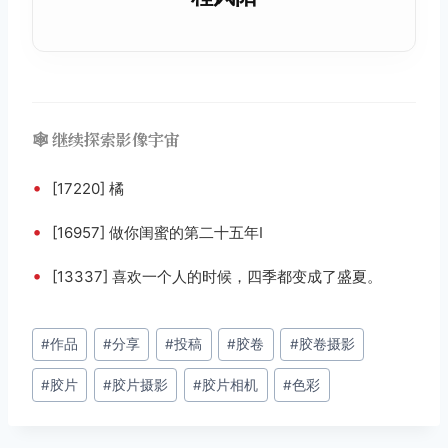
🕸️ 继续探索影像宇宙
•
[17220] 橘
•
[16957] 做你闺蜜的第二十五年Ⅰ
•
[13337] 喜欢一个人的时候，四季都变成了盛夏。
文
#
作品
#
分享
#
投稿
#
胶卷
#
胶卷摄影
章
#
胶片
#
胶片摄影
#
胶片相机
#
色彩
标
签：