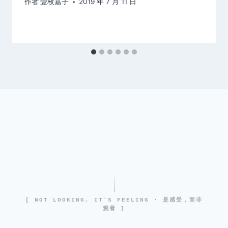
作者
壹枚嘉子
2019 年 7 月 11 日
[ NOT LOOKING, IT'S FEELING · 是感受，而非
观看 ]