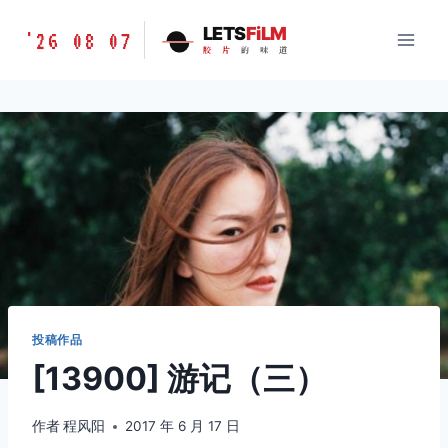
跳
胶
LETS
FiLM
'26 08 07
到
胶
片
的
味
道
片
内
的
容
味
道
LETSFILM
投稿作品
[13900] 游记（三）
作者
程风阳
2017 年 6 月 17 日