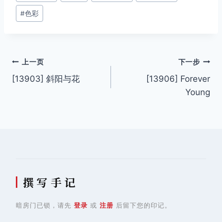
签：
#
色彩
文
上一页
下一步
[13903] 斜阳与花
[13906] Forever
章
Young
导
航
撰 写 手 记
暗房门已锁，请先
登录
或
注册
后留下您的印记。