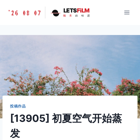
跳
胶
LETS
FiLM
'26 08 07
到
胶
片
的
味
道
片
内
的
容
味
道
LETSFILM
投稿作品
[13905] 初夏空气开始蒸
发