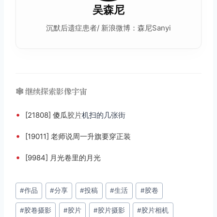
吴森尼
沉默后遗症患者/ 新浪微博：森尼Sanyi
🕸️ 继续探索影像宇宙
•
[21808] 傻瓜
胶片
机扫的几张街
•
[19011] 老师说周一升旗要穿正装
•
[9984] 月光卷里的月光
文
#
作品
#
分享
#
投稿
#
生活
#
胶卷
章
#
胶卷摄影
#
胶片
#
胶片摄影
#
胶片相机
标