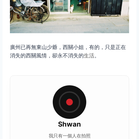
廣州已再無東山少爺，西關小姐，有的，只是正在
消失的西關風情，卻永不消失的
生活
。
Shwan
我只有一個人在拍照