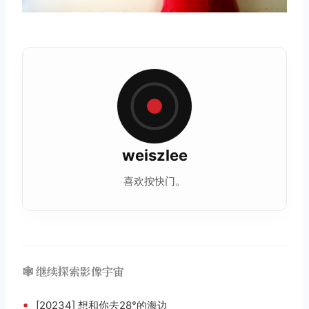
取消
搜索
weiszlee
喜欢按快门。
🕸️ 继续探索影像宇宙
•
[20234] 想和你去28°的海边