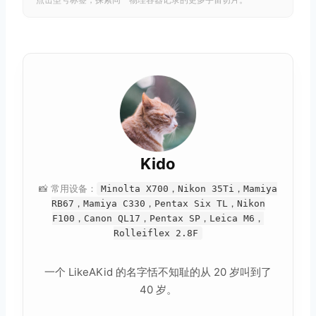
Kido
📸 常用设备：
Minolta X700，Nikon 35Ti，Mamiya
RB67，Mamiya C330，Pentax Six TL，Nikon
F100，Canon QL17，Pentax SP，Leica M6，
Rolleiflex 2.8F
一个 LikeAKid 的名字恬不知耻的从 20 岁叫到了
40 岁。