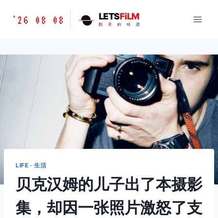
跳
胶
LETS
FiLM
'26 08 08
到
胶
片
的
味
道
片
内
的
容
味
道
LETSFILM
LIFE · 生活
贝克汉姆的儿子出了本摄影
集，却因一张照片激怒了支