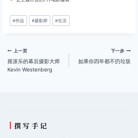
文
#
作品
#
摄影师
#
生活
章
标
签：
文
上一页
下一步
摇滚乐的幕后摄影大师
如果你四年都不扔垃圾
章
Kevin Westenberg
导
航
撰 写 手 记