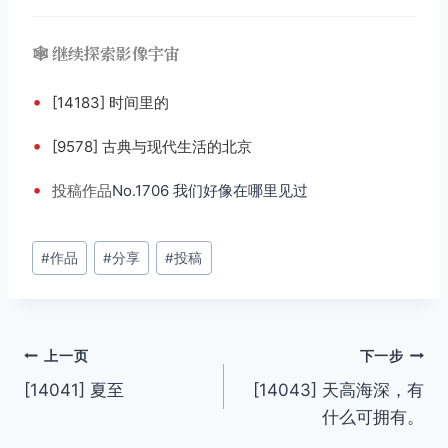
🕸️ 继续探索影像宇宙
•
[14183] 时间里的
•
[9578] 古典与现代生活的北京
•
投稿
作品
No.1706 我们好像在哪里见过
文
#
作品
#
分享
#
投稿
章
标
签：
文
上一页
下一步
[14041] 夏至
[14043] 天高海深，有
章
什么可拥有。
导