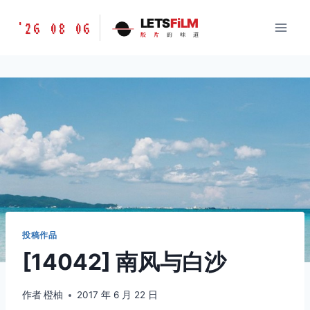
跳
胶
LETS
FiLM
'26 08 06
到
胶
片
的
味
道
片
内
的
容
味
道
LETSFILM
投稿作品
[14042] 南风与白沙
作者
橙柚
2017 年 6 月 22 日