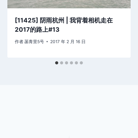
[11425] 阴雨杭州 | 我背着相机走在
2017的路上#13
作者
菡青里5号
2017 年 2 月 16 日