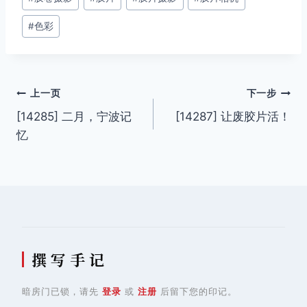
签：
#
色彩
文
上一页
下一步
[14285] 二月，宁波记
[14287] 让废胶片活！
章
忆
导
航
撰 写 手 记
暗房门已锁，请先
登录
或
注册
后留下您的印记。