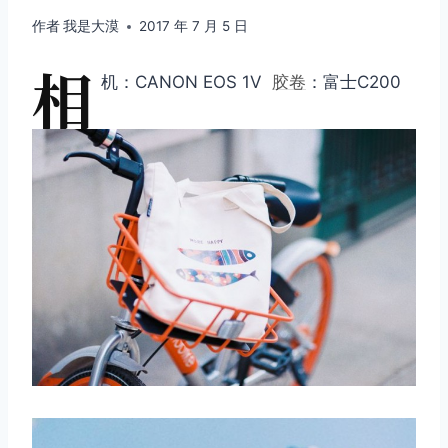
作者
我是大漠
2017 年 7 月 5 日
相
机：CANON EOS 1V
胶卷
：富士C200