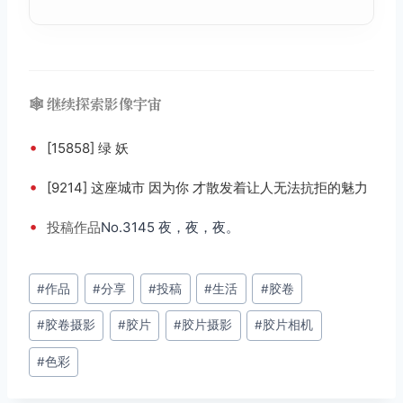
🕸️ 继续探索影像宇宙
•
[15858] 绿 妖
•
[9214] 这座城市 因为你 才散发着让人无法抗拒的魅力
•
投稿
作品
No.3145 夜，夜，夜。
文
#
作品
#
分享
#
投稿
#
生活
#
胶卷
章
#
胶卷摄影
#
胶片
#
胶片摄影
#
胶片相机
标
签：
#
色彩