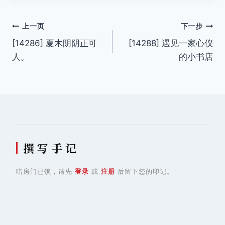
文
上一页
下一步
[14286] 夏木阴阴正可
[14288] 遇见一家心仪
章
人。
的小书店
导
航
撰 写 手 记
暗房门已锁，请先
登录
或
注册
后留下您的印记。