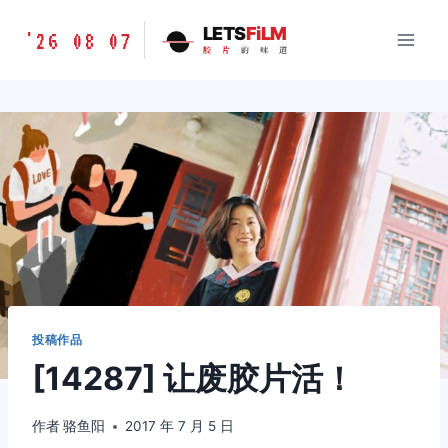
跳
胶
LETS
FiLM
'26 08 07
到
胶
片
的
味
道
片
内
的
容
味
道
LETSFILM
投稿作品
[14287] 让废胶片活！
作者
骆鱼阳
2017 年 7 月 5 日