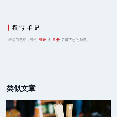
撰 写 手 记
暗房门已锁，请先
登录
或
注册
后留下您的印记。
类似文章