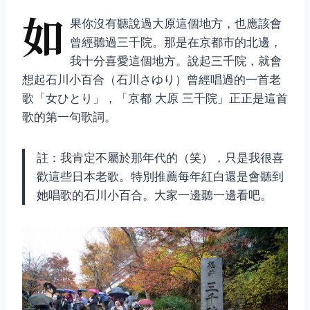
如
果你沒有聽說過大原這個地方，也應該會
曾經聽過三千院。那是在京都市的北邊，
我十分喜愛這個地方。說起三千院，就會
想起石川小百合（石川さゆり）曾經唱過的一首老
歌「女ひとり」，「京都 大原 三千院」正正是這首
歌的第一句歌詞。
註：我肯定不屬於那年代的（笑），只是我很喜
歡這些日本老歌。特別推薦每年紅白還是會聽到
她唱歌的石川小百合。大家一邊聽一邊看吧。