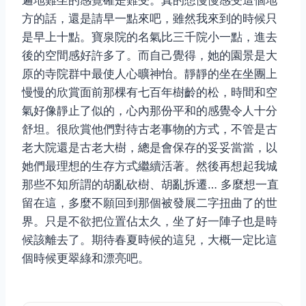
方的話，還是請早一點來吧，雖然我來到的時候只
是早上十點。寶泉院的名氣比三千院小一點，進去
後的空間感好許多了。而自己覺得，她的園景是大
原的寺院群中最使人心曠神怡。靜靜的坐在坐團上
慢慢的欣賞面前那棵有七百年樹齡的松，時間和空
氣好像靜止了似的，心內那份平和的感覺令人十分
舒坦。很欣賞他們對待古老事物的方式，不管是古
老大院還是古老大樹，總是會保存的妥妥當當，以
她們最理想的生存方式繼續活著。然後再想起我城
那些不知所謂的胡亂砍樹、胡亂拆遷… 多麼想一直
留在這，多麼不願回到那個被發展二字扭曲了的世
界。只是不欲把位置佔太久，坐了好一陣子也是時
候該離去了。期待春夏時候的這兒，大概一定比這
個時候更翠綠和漂亮吧。