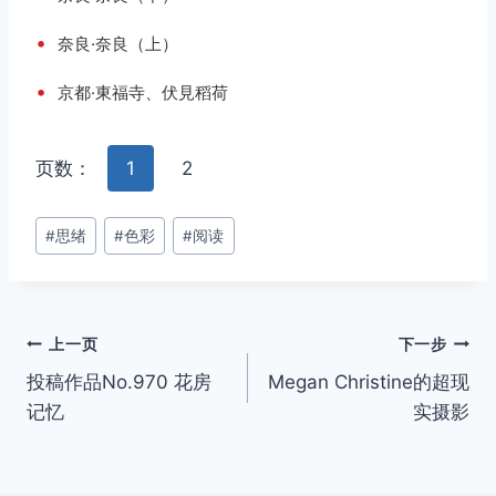
•
奈良·奈良（上）
•
京都·東福寺、伏見稻荷
页数：
1
2
文
#
思绪
#
色彩
#
阅读
章
标
签：
文
上一页
下一步
投稿作品No.970 花房
Megan Christine的超现
章
记忆
实摄影
导
航