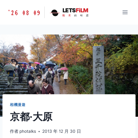
跳
胶
LETS
FiLM
'26 08 09
到
胶
片
的
味
道
片
内
的
容
味
道
LETSFILM
相機漫遊
京都·大原
作者
photalks
2013 年 12 月 30 日