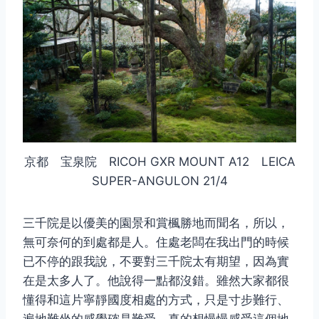
京都 宝泉院 RICOH GXR MOUNT A12 LEICA
SUPER-ANGULON 21/4
取消
搜索
三千院是以優美的園景和賞楓勝地而聞名，所以，
無可奈何的到處都是人。住處老闆在我出門的時候
已不停的跟我說，不要對三千院太有期望，因為實
在是太多人了。他說得一點都沒錯。雖然大家都很
懂得和這片寧靜國度相處的方式，只是寸步難行、
遍地難坐的感覺確是難受。真的想慢慢感受這個地