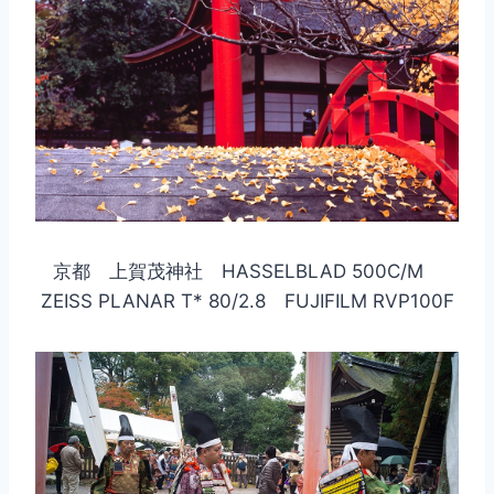
京都 上賀茂神社 HASSELBLAD 500C/M
ZEISS PLANAR T* 80/2.8 FUJIFILM RVP100F