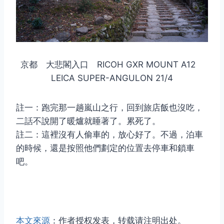
京都 大悲閣入口 RICOH GXR MOUNT A12
LEICA SUPER-ANGULON 21/4
註一：跑完那一趟嵐山之行，回到旅店飯也沒吃，
二話不說開了暖爐就睡著了。累死了。
註二：這裡沒有人偷車的，放心好了。不過，泊車
的時候，還是按照他們劃定的位置去停車和鎖車
吧。
本文來源
：作者授权发表，转载请注明出处。