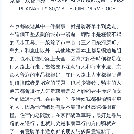
京都 京都御苑 HASSELBLAD 500C/M ZEISS
PLANAR T* 80/2.8 FUJIFILM RVP100F
在京都旅遊其中一件樂事，就是騎著單車到處走。
在這個工整規劃的城市中漫遊，腳踏車是種很不錯
的代步工具。一般除了市中心（三／四条河原町／
烏丸）和嵐山以外，其他地方基本上都是暢通無阻
的。也不用擔心路上安全，因為大部份時候都是在
行人路上行走，當然要多注意行人和行車車速。京
都人普遍的車品都很好，在行人路上人車都很少遇
到碰撞或者是堵塞的問題，也甚少響鈴，騎車的人
通常都會讓行人先走或者是以巧妙的身手慢速而安
全的繞過他們。在香港，許多時候我都很怕騎單車
的人，因為他們總是有點不靠譜的以高速橫衝直
撞。住宿的老闆說，在京都騎單車時，最好是靠馬
路的左邊行，也就只要是順著車行的方向騎就對
了，有意騎單車遊京都的朋友請多留意這點了。