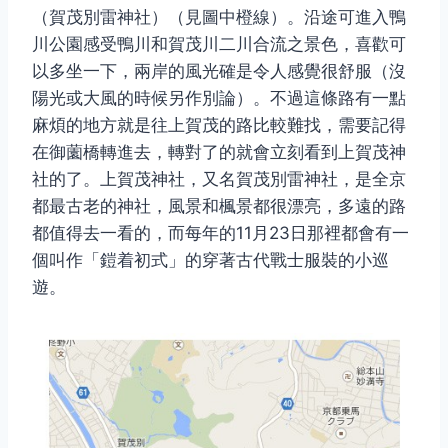
（賀茂別雷神社）（見圖中橙線）。沿途可進入鴨
川公園感受鴨川和賀茂川二川合流之景色，喜歡可
以多坐一下，兩岸的風光確是令人感覺很舒服（沒
陽光或大風的時候另作別論）。不過這條路有一點
麻煩的地方就是往上賀茂的路比較難找，需要記得
在御薗橋轉進去，轉對了的就會立刻看到上賀茂神
社的了。上賀茂神社，又名賀茂別雷神社，是全京
都最古老的神社，風景和楓景都很漂亮，多遠的路
都值得去一看的，而每年的11月23日那裡都會有一
個叫作「鎧着初式」的穿著古代戰士服裝的小巡
遊。