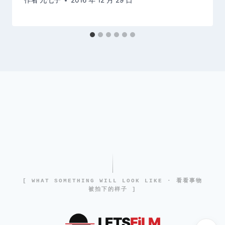
作者
九七子
2016 年 12 月 29 日
[ WHAT SOMETHING WILL LOOK LIKE · 看看事物
被拍下的样子 ]
LETS
FiLM