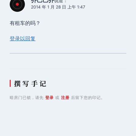
乔巴巴乔
说道：
2014 年 1 月 28 日 上午 1:47
有租车的吗？
登录以回复
撰 写 手 记
暗房门已锁，请先
登录
或
注册
后留下您的印记。