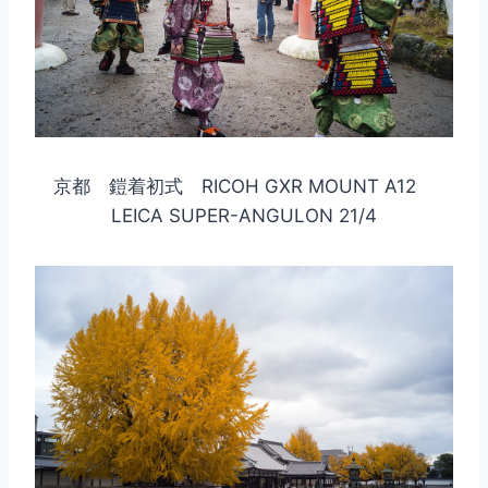
京都 鎧着初式 RICOH GXR MOUNT A12
LEICA SUPER-ANGULON 21/4