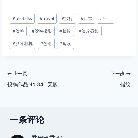
文
#
photalks
#
travel
#
旅行
#
日本
#
生活
章
#
胶卷
#
胶卷摄影
#
胶片
#
胶片摄影
标
签：
#
胶片相机
#
色彩
#
阅读
文
上一页
下一步
投稿作品No.841 无题
指纹
章
导
航
一条评论