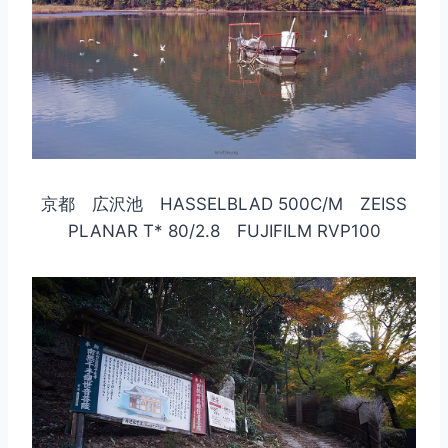
京都 広沢池 HASSELBLAD 500C/M ZEISS
PLANAR T* 80/2.8 FUJIFILM RVP100