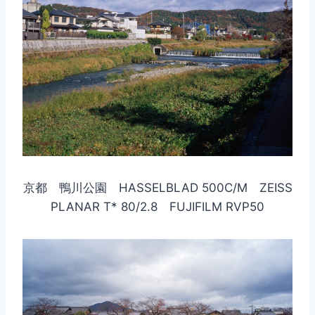
京都 鴨川公園 HASSELBLAD 500C/M ZEISS
PLANAR T* 80/2.8 FUJIFILM RVP50