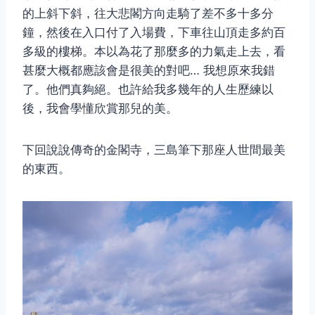
的上斜下斜，往大悲閣方向走騎了差不多十多分
鐘，然後在入口付了入場費，下車往山頂走多約百
多級的樓梯。本以為花了那麼多的力氣走上去，看
甚麼大概都應該會是很美的對吧… 我想原來我錯
了。他們真夠絕。也許給我多幾年的人生歷練以
後，我會學懂欣賞那兒的美。
下回說說傳奇的金閣寺，三島筆下那座人世間最美
的東西。