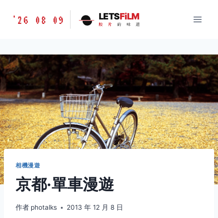
跳
胶
LETS
FiLM
'26 08 09
到
胶
片
的
味
道
片
内
的
容
味
道
LETSFILM
相機漫遊
京都·單車漫遊
作者
photalks
2013 年 12 月 8 日