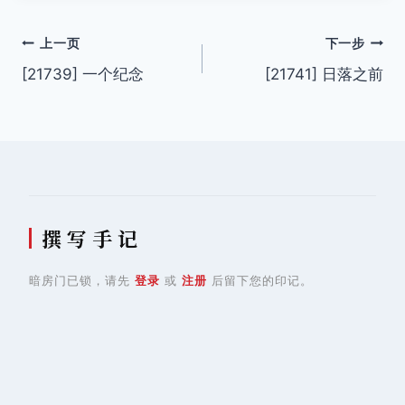
文
上一页
下一步
[21739] 一个纪念
[21741] 日落之前
章
导
航
撰 写 手 记
暗房门已锁，请先
登录
或
注册
后留下您的印记。