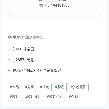
微信：464181555
🕸️ 继续探索影像宇宙
•
[14666] 泰国
•
[12657] 无题
•
投稿
作品
No.3913 寻光冒险记
文
#
作品
#
分享
#
投稿
#
胶卷
#
胶卷摄影
章
#
胶片
#
胶片摄影
#
胶片相机
#
色彩
标
签：