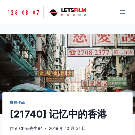
跳
胶
LETS
FiLM
'26 08 07
到
胶
片
的
味
道
片
内
的
容
味
道
LETSFILM
投稿作品
[21740] 记忆中的香港
作者
Chen先生94
2019 年 10 月 31 日