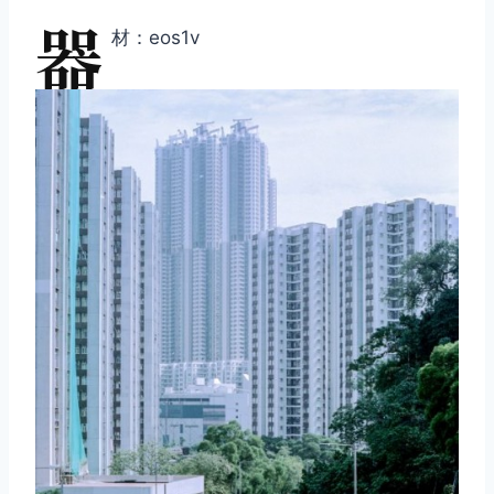
器
材：eos1v