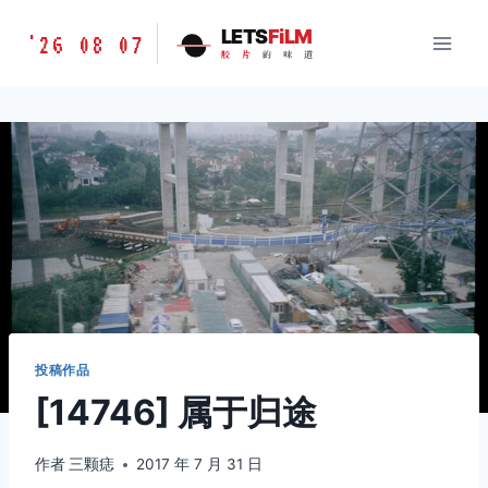
跳
胶
LETS
FiLM
'26 08 07
到
胶
片
的
味
道
片
内
的
容
味
道
LETSFILM
投稿作品
[14746] 属于归途
作者
三颗痣
2017 年 7 月 31 日