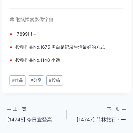
🕸️ 继续探索影像宇宙
•
[7899] 1－1
•
投稿
作品
No.1675 黑白是记录生活最好的方式
•
投稿作品No.1148 小远
文
#
作品
#
分享
#
投稿
章
标
签：
文
上一页
下一步
[14745] 今日宜登高
[14747] 菲林旅行 · 一
章