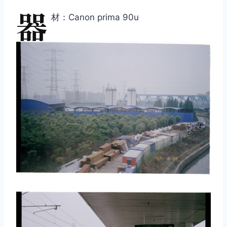
器
材：Canon prima 90u