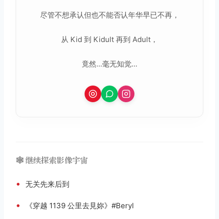
尽管不想承认但也不能否认年华早已不再，
从 Kid 到 Kidult 再到 Adult，
竟然...毫无知觉...
🕸️ 继续探索影像宇宙
•
无关先来后到
•
《穿越 1139 公里去見妳》#Beryl