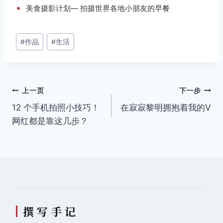
•
美食摄影计划— 拍摄世界各地小朋友的早餐
文
#
作品
#
生活
章
标
签：
文
上一页
下一步
12 个手机拍照小技巧！
在寂寂黎明拥抱着我的V
章
网红都是靠这几步？
导
航
撰 写 手 记