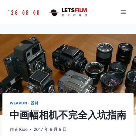
跳
胶
LETS
FiLM
'26 08 08
到
胶
片
的
味
道
片
内
的
容
味
道
LETSFILM
WEAPON · 器材
中画幅相机不完全入坑指南
作者
Kido
2017 年 8 月 9 日