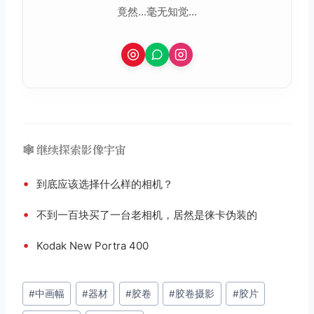
竟然...毫无知觉...
🕸️ 继续探索影像宇宙
•
到底应该选择什么样的相机？
•
不到一百块买了一台老相机，居然是徕卡伪装的
•
Kodak New Portra 400
文
#
中画幅
#
器材
#
胶卷
#
胶卷摄影
#
胶片
章