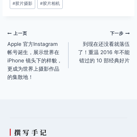
#
胶片摄影
#
胶片相机
标
签：
文
上一页
下一步
Apple 官方Instagram
到现在还没看就落伍
章
帐号诞生，展示世界在
了！重温 2016 年不能
导
iPhone 镜头下的样貌，
错过的 10 部经典好片
更成为世界上摄影作品
航
的集散地！
撰 写 手 记