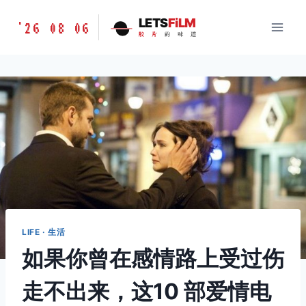
跳
胶
LETS
FiLM
'26 08 06
到
胶
片
的
味
道
片
内
的
容
味
道
LETSFILM
LIFE · 生活
如果你曾在感情路上受过伤
走不出来，这10 部爱情电