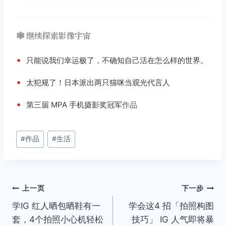
🕸️ 继续探索影像宇宙
•
只能说我们幸运极了，不确知自己活在怎么样的世界。
•
太犯规了！日本派出两只猫咪当观光代言人
•
第三届 MPA 手机摄影奖冠军
作品
文
#
作品
#
生活
章
标
签：
文
上一页
下一步
学IG 红人晒包晒鞋有一
学会这4 招「拍照构图
章
套，4个拍照小心机轻松
技巧」 IG 人气即将暴