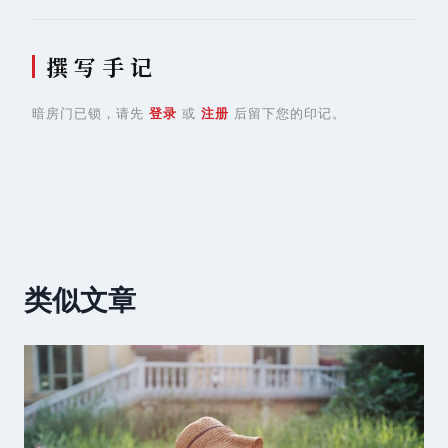
撰 写 手 记
暗房门已锁，请先
登录
或
注册
后留下您的印记。
类似文章