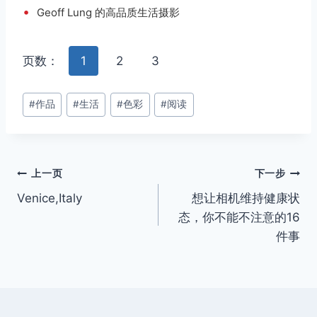
•
Geoff Lung 的高品质生活摄影
页数：
1
2
3
文
#
作品
#
生活
#
色彩
#
阅读
章
标
签：
文
上一页
下一步
Venice,Italy
想让相机维持健康状
章
态，你不能不注意的16
导
件事
航