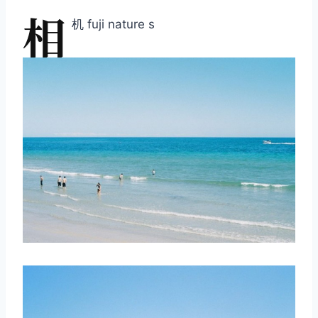
相
机 fuji nature s