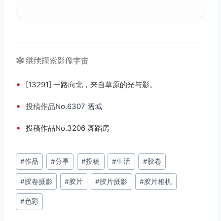
🕸️ 继续探索影像宇宙
•
[13291] 一路向北，来自草原的光与影。
•
投稿
作品
No.6307 舊城
•
投稿作品No.3206 舞蹈房
文
#
作品
#
分享
#
投稿
#
生活
#
胶卷
章
#
胶卷摄影
#
胶片
#
胶片摄影
#
胶片相机
标
签：
#
色彩