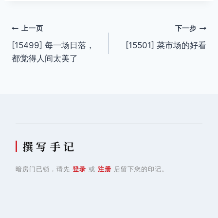
文
上一页
下一步
[15499] 每一场日落，
[15501] 菜市场的好看
章
都觉得人间太美了
导
航
撰 写 手 记
暗房门已锁，请先
登录
或
注册
后留下您的印记。