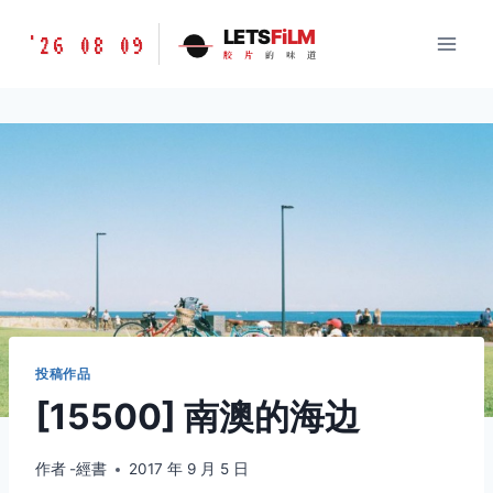
跳
胶
LETS
FiLM
'26 08 09
到
胶
片
的
味
道
片
内
的
容
味
道
LETSFILM
投稿作品
[15500] 南澳的海边
作者
-經書
2017 年 9 月 5 日