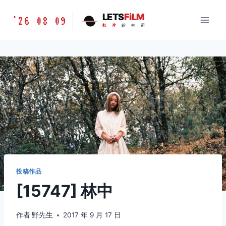
跳
胶
LETS
FiLM
'26 08 09
到
胶
片
的
味
道
片
内
的
容
味
道
LETSFILM
投稿作品
[15747] 林中
作者
野先生
2017 年 9 月 17 日