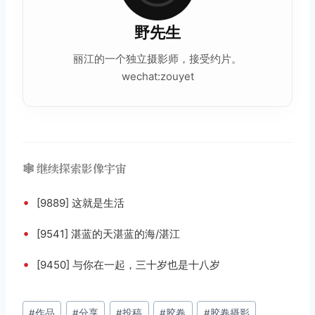
野先生
丽江的一个独立摄影师，接受约片。
wechat:zouyet
🕸️ 继续探索影像宇宙
•
[9889] 这就是生活
•
[9541] 湛蓝的天湛蓝的海/湛江
•
[9450] 与你在一起，三十岁也是十八岁
文
#
作品
#
分享
#
投稿
#
胶卷
#
胶卷摄影