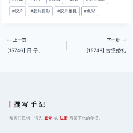
章
#
胶片
#
胶片摄影
#
胶片相机
#
色彩
标
签：
文
上一页
下一步
[15746] 日 子。
[15748] 古堡婚礼
章
导
航
撰 写 手 记
暗房门已锁，请先
登录
或
注册
后留下您的印记。