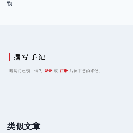
导
物
航
撰 写 手 记
暗房门已锁，请先
登录
或
注册
后留下您的印记。
类似文章