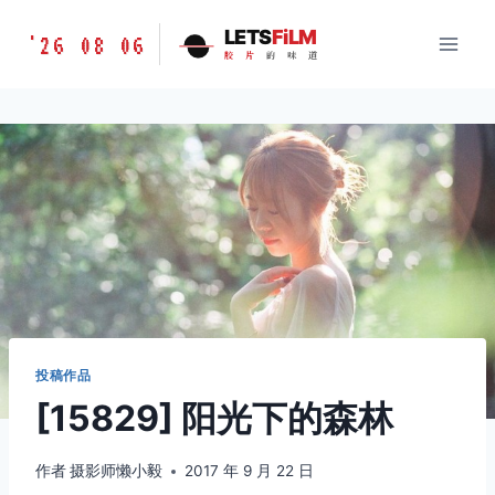
跳
胶
LETS
FiLM
'26 08 06
到
胶
片
的
味
道
片
内
的
容
味
道
LETSFILM
投稿作品
[15829] 阳光下的森林
作者
摄影师懒小毅
2017 年 9 月 22 日