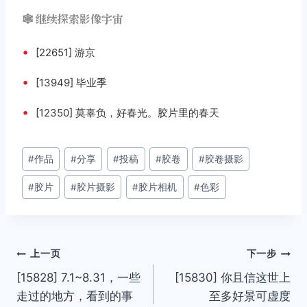
🕸️ 继续探索影像宇宙
•
[22651] 游京
•
[13949] 毕业季
•
[12350] 莫辜负，好春光。胶片里的春天
文
#
作品
#
分享
#
投稿
#
胶卷
#
胶卷摄影
章
#
胶片
#
胶片摄影
#
胶片相机
#
色彩
标
签：
文
上一页
下一步
[15828] 7.1~8.31，一些
[15830] 你且信这世上
章
走过的地方，看到的事
至多好景可虚度