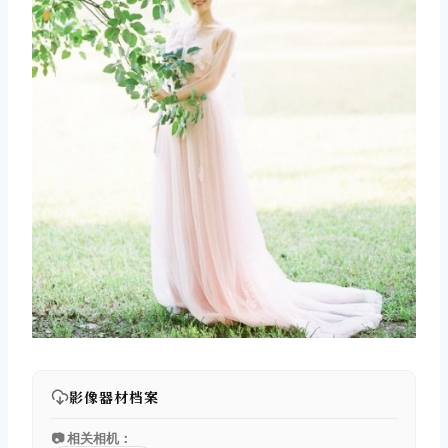
影像器材档案
📷 相关相机：