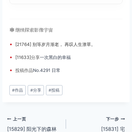
🕸️ 继续探索影像宇宙
•
[21764] 别等岁月渐老， 再叹人生潦草。
•
[11633]
分享
一次黑白的幸福
•
投稿
作品
No.4291 日常
文
#
作品
#
分享
#
投稿
章
标
签：
文
上一页
下一步
[15829] 阳光下的森林
[15831] 宅