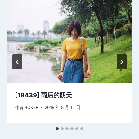
[18439] 雨后的阴天
作者
BOKER
2018 年 8 月 12 日