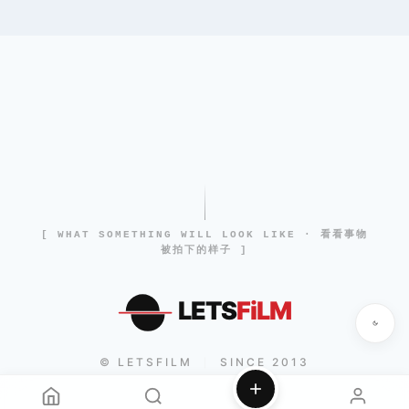
[ WHAT SOMETHING WILL LOOK LIKE · 看看事物
被拍下的样子 ]
LETS
FiLM
© LETSFILM
SINCE 2013
|