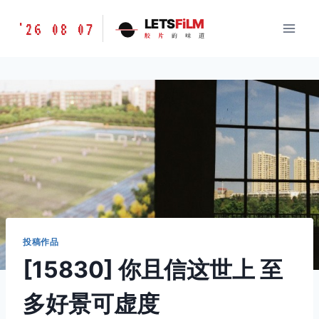
跳
胶
LETS
FiLM
'26 08 07
到
胶
片
的
味
道
片
内
的
容
味
道
LETSFILM
投稿作品
[15830] 你且信这世上 至
多好景可虚度