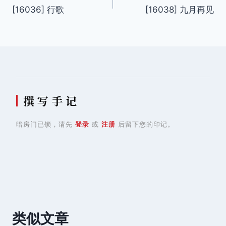
[16036] 行歌
[16038] 九月再见
章
导
航
撰 写 手 记
暗房门已锁，请先
登录
或
注册
后留下您的印记。
类似文章