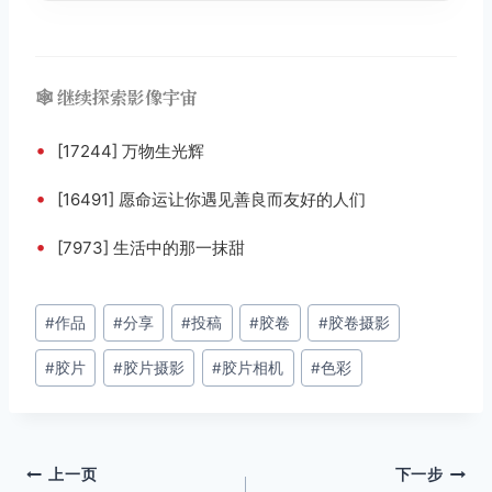
🕸️ 继续探索影像宇宙
•
[17244] 万物生光辉
•
[16491] 愿命运让你遇见善良而友好的人们
•
[7973] 生活中的那一抹甜
文
#
作品
#
分享
#
投稿
#
胶卷
#
胶卷摄影
章
#
胶片
#
胶片摄影
#
胶片相机
#
色彩
标
签：
文
上一页
下一步