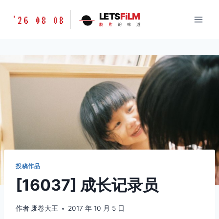
跳
胶
LETS
FiLM
'26 08 08
到
胶
片
的
味
道
片
内
的
容
味
道
LETSFILM
投稿作品
[16037] 成长记录员
作者
废卷大王
2017 年 10 月 5 日