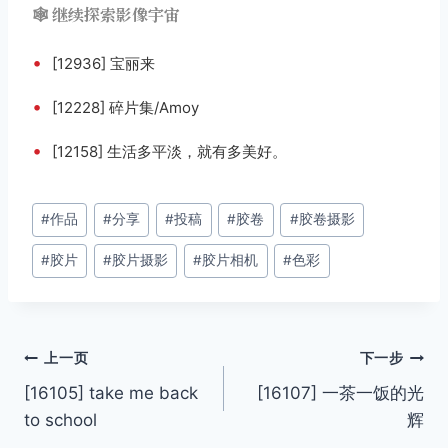
🕸️ 继续探索影像宇宙
•
[12936] 宝丽来
•
[12228] 碎片集/Amoy
•
[12158] 生活多平淡，就有多美好。
文
#
作品
#
分享
#
投稿
#
胶卷
#
胶卷摄影
章
#
胶片
#
胶片摄影
#
胶片相机
#
色彩
标
签：
文
上一页
下一步
[16105] take me back
[16107] 一茶一饭的光
章
to school
辉