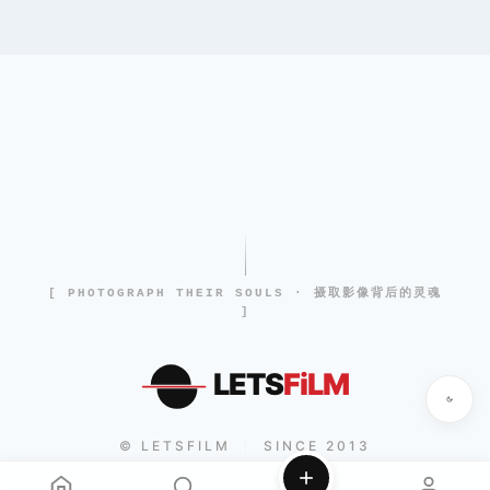
[ PHOTOGRAPH THEIR SOULS · 摄取影像背后的灵魂
]
LETS
FiLM
© LETSFILM
SINCE 2013
|