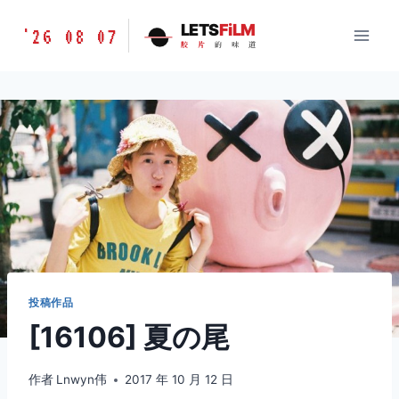
跳
胶
LETS
FiLM
'26 08 07
到
胶
片
的
味
道
片
内
的
容
味
道
LETSFILM
投稿作品
[16106] 夏の尾
作者
Lnwyn伟
2017 年 10 月 12 日