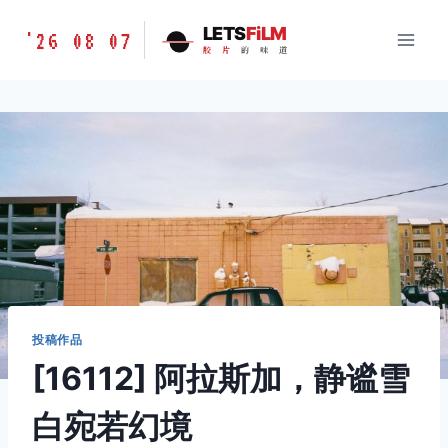
跳
胶
LETS
FiLM
'26 08 07
到
胶
片
的
味
道
片
内
的
容
味
道
LETSFILM
投稿作品
[16112] 阿拉斯加，静谧雪
白宛若幻境