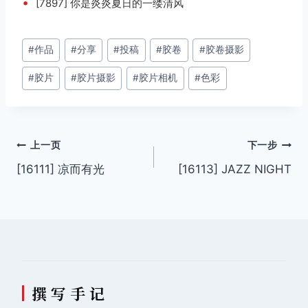
•
[7897] 你是炎炎夏日的一缕清风
文
#
作品
#
分享
#
投稿
#
胶卷
#
胶卷摄影
章
#
胶片
#
胶片摄影
#
胶片相机
#
色彩
标
签：
文
上一页
下一步
[16111] 凉而有光
[16113] JAZZ NIGHT
章
导
航
撰 写 手 记