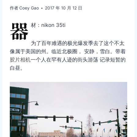
作者
Coey Gao
2017 年 10 月 12 日
器
材：nikon 35ti
为了百年难遇的极光爆发季去了这个不太
像属于美国的州。临近北极圈， 安静，雪白。带着
胶片相机
一个人在罕有人迹的街头游荡 记录短暂的
白昼。