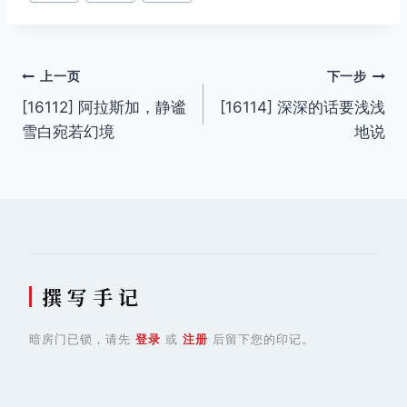
章
标
签：
文
上一页
下一步
[16112] 阿拉斯加，静谧
[16114] 深深的话要浅浅
章
雪白宛若幻境
地说
导
航
撰 写 手 记
暗房门已锁，请先
登录
或
注册
后留下您的印记。