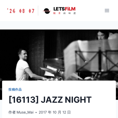
跳
胶
LETS
FiLM
'26 08 07
到
胶
片
的
味
道
片
内
的
容
味
道
LETSFILM
投稿作品
[16113] JAZZ NIGHT
作者
Muse_Mai
2017 年 10 月 12 日