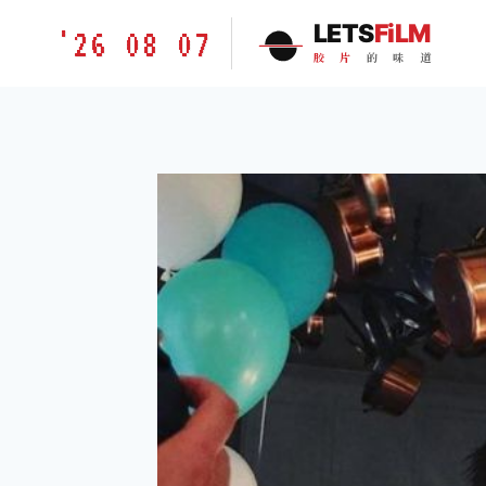
跳
胶
LETS
FiLM
'26 08 07
到
片
胶
片
的
味
道
内
的
容
味
道
LETSFILM