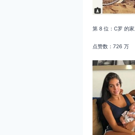
第 8 位：C罗 的
点赞数：726 万