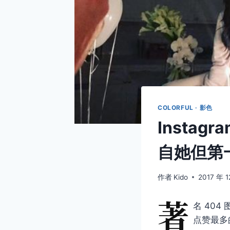
COLORFUL · 影色
Insta
自她但第
作者
Kido
2017 年 1
著
名 404 
点赞最多