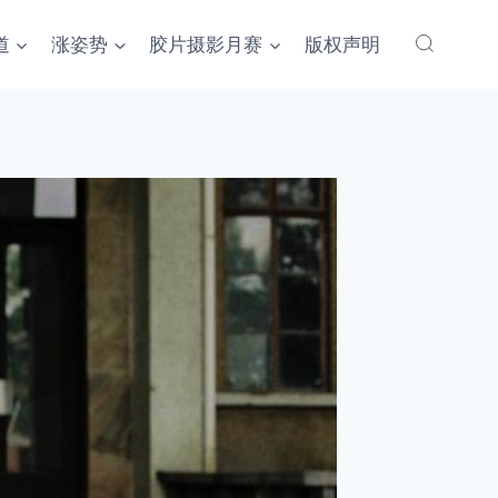
道
涨姿势
胶片摄影月赛
版权声明