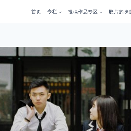
首页
专栏
投稿作品专区
胶片的味