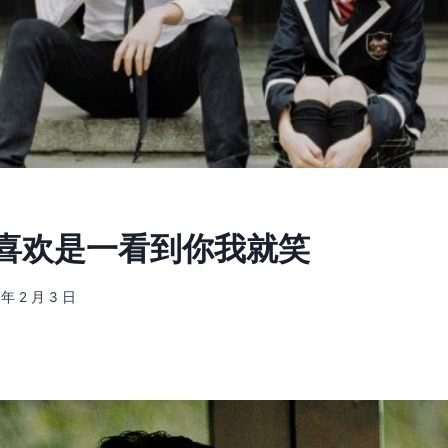
9] 喜欢是一看到你我就笑
 年 2 月 3 日