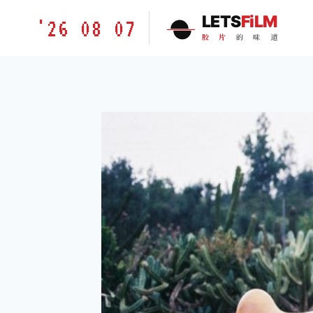
跳
胶
LETS
FiLM
'26 08 07
到
片
胶
片
的
味
道
内
的
容
味
道
LETSFILM