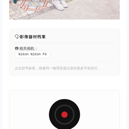
影像器材档案
📷 相关相机：
Nikon Nikon F6
点击型号标签，探索同一物理容器记录的更多宇宙切片。