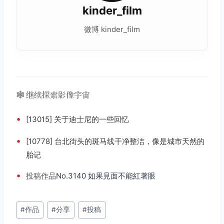
kinder_film
微博 kinder_film
🕸️ 继续探索影像宇宙
•
[13015] 关于迪士尼的一些回忆
•
[10778] 台北街头的斑马线干净整洁，像是城市天然的
胎记
•
投稿
作品
No.3140 如果見面不能紅著眼
文
#
作品
#
分享
#
投稿
章