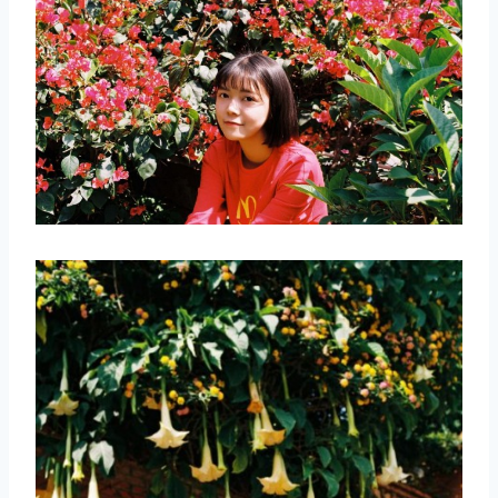
取消
搜索