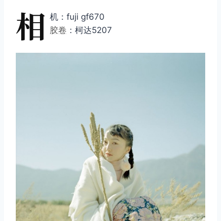
相
机：fuji gf670
胶卷
：柯达5207