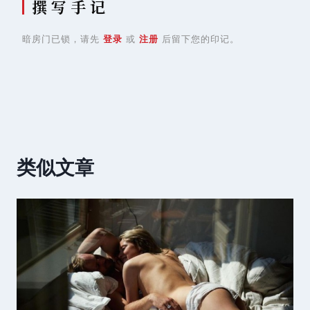
撰 写 手 记
暗房门已锁，请先
登录
或
注册
后留下您的印记。
类似文章