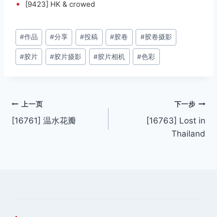
•
[9423] HK & crowed
文
#
作品
#
分享
#
投稿
#
胶卷
#
胶卷摄影
章
#
胶片
#
胶片摄影
#
胶片相机
#
色彩
标
签：
文
上一页
下一步
[16761] 温水花瓣
[16763] Lost in
章
Thailand
导
航