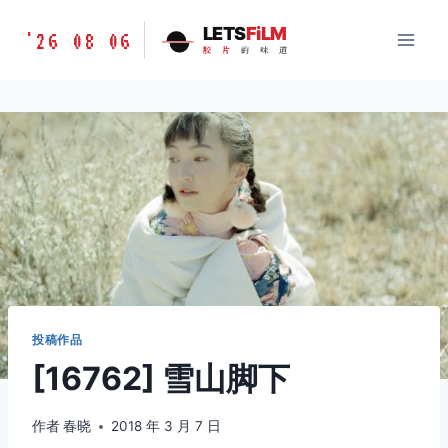
跳
胶
LETS
FiLM
'26 08 06
到
胶
片
的
味
道
片
内
的
容
味
道
LETSFILM
投稿作品
[16762] 雪山脚下
作者
春晓
2018 年 3 月 7 日