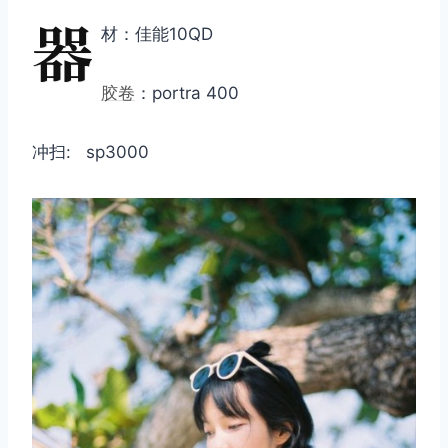
器
材：佳能10QD
胶卷
：portra 400
冲扫: sp3000