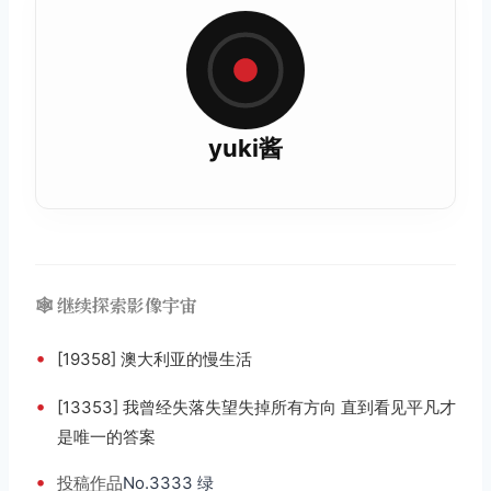
yuki酱
🕸️ 继续探索影像宇宙
•
[19358] 澳大利亚的慢生活
•
[13353] 我曾经失落失望失掉所有方向 直到看见平凡才
是唯一的答案
•
投稿
作品
No.3333 绿