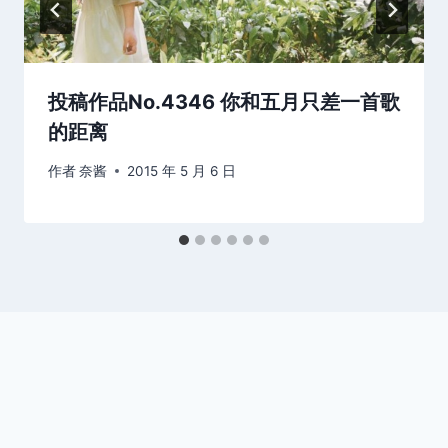
投稿作品No.4346 你和五月只差一首歌
的距离
作者
奈酱
2015 年 5 月 6 日