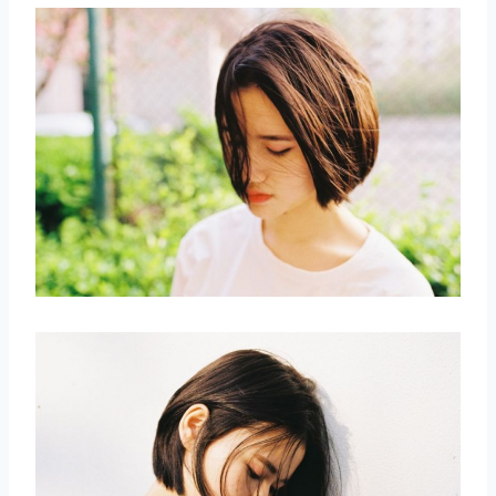
取消
搜索