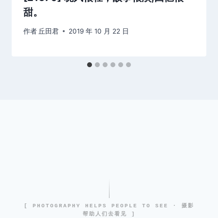
甜。
作者
丘田君
2019 年 10 月 22 日
[ PHOTOGRAPHY HELPS PEOPLE TO SEE · 摄影
帮助人们去看见 ]