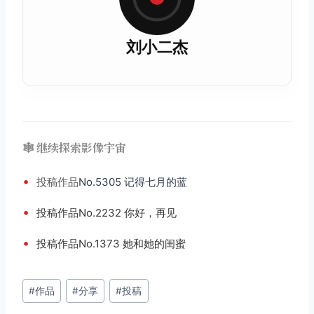
刘小二杰
🕸️ 继续探索影像宇宙
•
投稿
作品
No.5305 记得七月的蓝
•
投稿作品No.2232 你好，再见
•
投稿作品No.1373 她和她的闺蜜
文
#
作品
#
分享
#
投稿
章