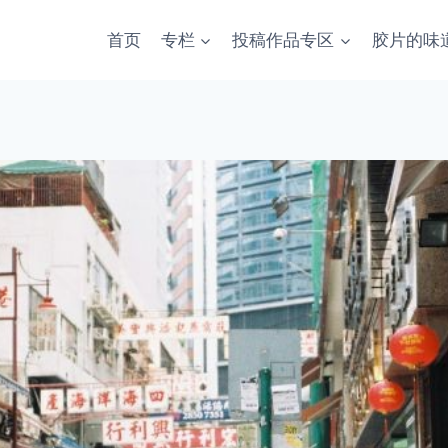
首页
专栏
投稿作品专区
胶片的味