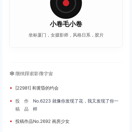
小卷毛小卷
坐标厦门，女摄影师，风格日系，
胶片
🕸️ 继续探索影像宇宙
•
[22981] 和黄昏的约会
•
投
作
No.6223 就像你发现了花，我又发现了你一
稿
品
样
•
投稿作品No.2692 画房少女