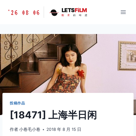
跳
胶
LETS
FiLM
'26 08 06
到
胶
片
的
味
道
片
内
的
容
味
道
LETSFILM
投稿作品
[18471] 上海半日闲
作者
小卷毛小卷
2018 年 8 月 15 日