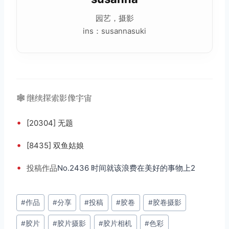
园艺，摄影
ins：susannasuki
🕸️ 继续探索影像宇宙
•
[20304] 无题
•
[8435] 双鱼姑娘
•
投稿
作品
No.2436 时间就该浪费在美好的事物上2
文
#
作品
#
分享
#
投稿
#
胶卷
#
胶卷摄影
章
#
胶片
#
胶片摄影
#
胶片相机
#
色彩
标