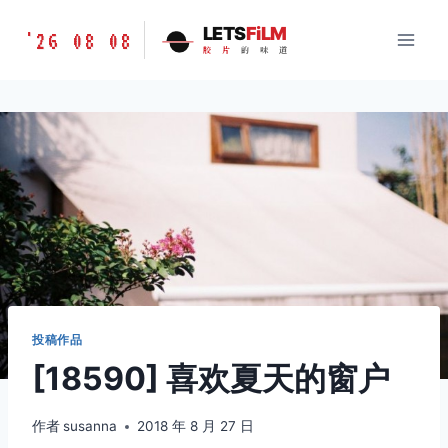
跳
胶
LETS
FiLM
'26 08 08
到
胶
片
的
味
道
片
内
的
容
味
道
LETSFILM
投稿作品
[18590] 喜欢夏天的窗户
作者
susanna
2018 年 8 月 27 日