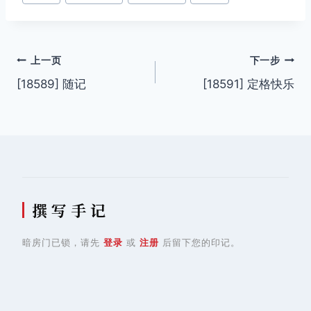
签：
文
上一页
下一步
[18589] 随记
[18591] 定格快乐
章
导
航
撰 写 手 记
暗房门已锁，请先
登录
或
注册
后留下您的印记。