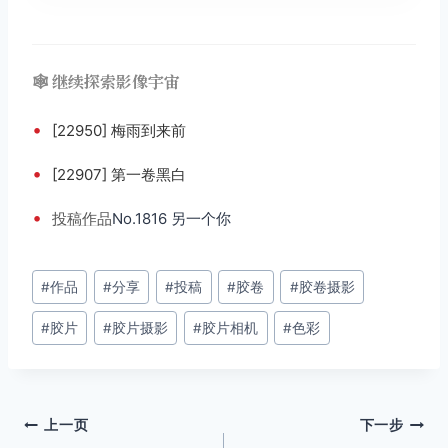
🕸️ 继续探索影像宇宙
•
[22950] 梅雨到来前
•
[22907] 第一卷黑白
•
投稿
作品
No.1816 另一个你
文
#
作品
#
分享
#
投稿
#
胶卷
#
胶卷摄影
章
#
胶片
#
胶片摄影
#
胶片相机
#
色彩
标
签：
文
上一页
下一步