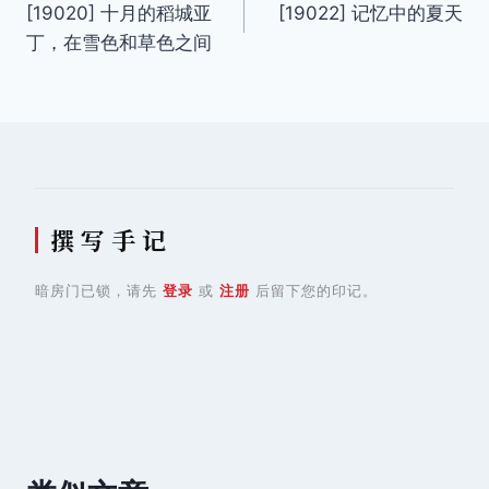
[19020] 十月的稻城亚
[19022] 记忆中的夏天
章
丁，在雪色和草色之间
导
航
撰 写 手 记
暗房门已锁，请先
登录
或
注册
后留下您的印记。