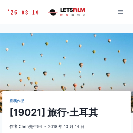
跳
胶
LETS
FiLM
'26 08 10
到
胶
片
的
味
道
片
内
的
容
味
道
LETSFILM
投稿作品
[19021] 旅行·土耳其
作者
Chen先生94
2018 年 10 月 14 日