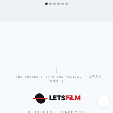
[ THE ORDINARY INTO THE MAGICAL · 让平凡变
为神奇 ]
LETS
FiLM
© LETSFILM
SINCE 2013
|