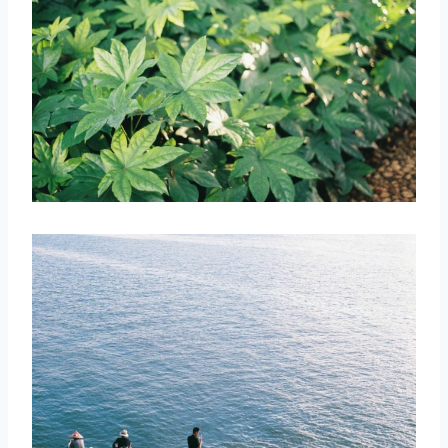
取消
搜索