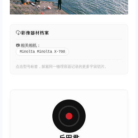
影像器材档案
📷 相关相机：
Minolta Minolta X-700
点击型号标签，探索同一物理容器记录的更多宇宙切片。
丘田君