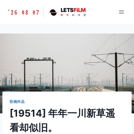
跳
胶
LETS
FiLM
'26 08 07
到
胶
片
的
味
道
片
内
的
容
味
道
LETSFILM
投稿作品
[19514] 年年一川新草遥
看却似旧。