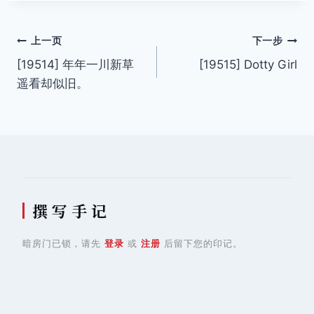
标
签：
文
上一页
下一步
[19514] 年年一川新草
[19515] Dotty Girl
章
遥看却似旧。
导
航
撰 写 手 记
暗房门已锁，请先
登录
或
注册
后留下您的印记。