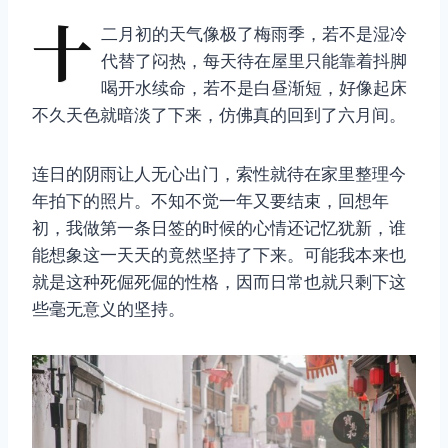
十
二月初的天气像极了梅雨季，若不是湿冷
代替了闷热，每天待在屋里只能靠着抖脚
喝开水续命，若不是白昼渐短，好像起床
不久天色就暗淡了下来，仿佛真的回到了六月间。
连日的阴雨让人无心出门，索性就待在家里整理今
年拍下的照片。不知不觉一年又要结束，回想年
初，我做第一条日签的时候的心情还记忆犹新，谁
能想象这一天天的竟然坚持了下来。可能我本来也
就是这种死倔死倔的性格，因而日常也就只剩下这
些毫无意义的坚持。