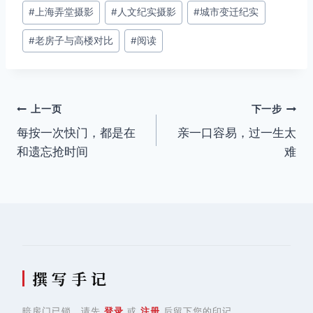
文
#
上海弄堂摄影
#
人文纪实摄影
#
城市变迁纪实
章
#
老房子与高楼对比
#
阅读
标
签：
文
上一页
下一步
每按一次快门，都是在
亲一口容易，过一生太
章
和遗忘抢时间
难
导
航
撰 写 手 记
暗房门已锁，请先
登录
或
注册
后留下您的印记。