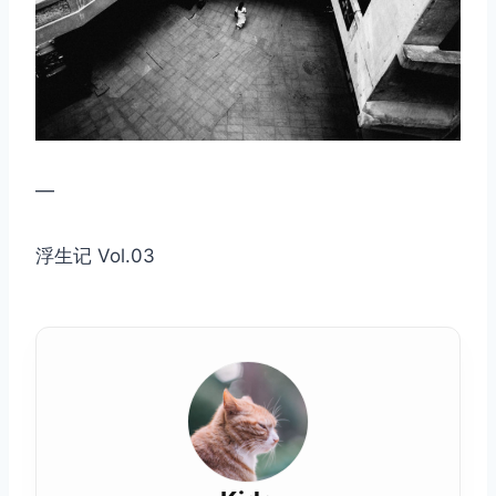
—
浮生记 Vol.03
取消
搜索