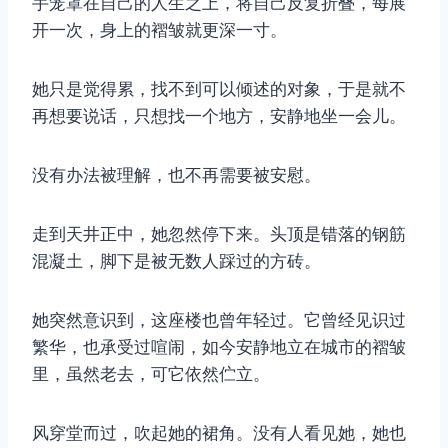
手笼罩在自己的人生之上，将自己反复折叠，每展
开一次，身上的褶皱就更深一寸。
她只是觉得累，找不到可以倾述的对象，于是就不
再想要说话，只想找一个地方，安静地坐一会儿。
没有办法被理解，也不再需要被安慰。
走到天井正中，她忽然停下来。头顶是错落的钢筋
混凝土，脚下是被无数人踩过的方砖。
她突然意识到，这座楼也曾年轻过。它曾经见识过
繁华，也承受过喧闹，如今安静地立在城市的褶皱
里，虽然老去，可它依然伫立。
风穿堂而过，吹起她的裙角。没有人看见她，她也