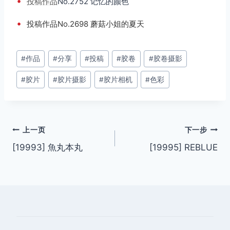
•
投稿
作品
No.2752 记忆的颜色
•
投稿作品No.2698 蘑菇小姐的夏天
文
#
作品
#
分享
#
投稿
#
胶卷
#
胶卷摄影
章
#
胶片
#
胶片摄影
#
胶片相机
#
色彩
标
签：
文
上一页
下一步
[19993] 魚丸本丸
[19995] REBLUE
章
导
航