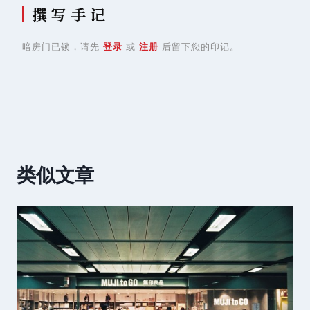
撰 写 手 记
暗房门已锁，请先
登录
或
注册
后留下您的印记。
类似文章