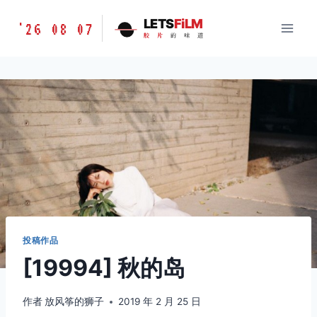
跳
胶
LETS
FiLM
'26 08 07
到
胶
片
的
味
道
片
内
的
容
味
道
LETSFILM
投稿作品
[19994] 秋的岛
作者
放风筝的狮子
2019 年 2 月 25 日