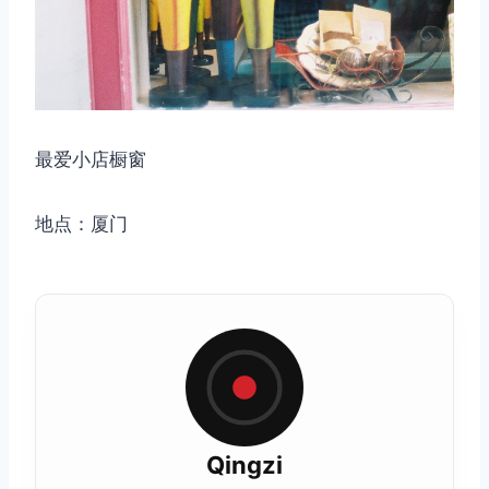
最爱小店橱窗
地点：厦门
Qingzi