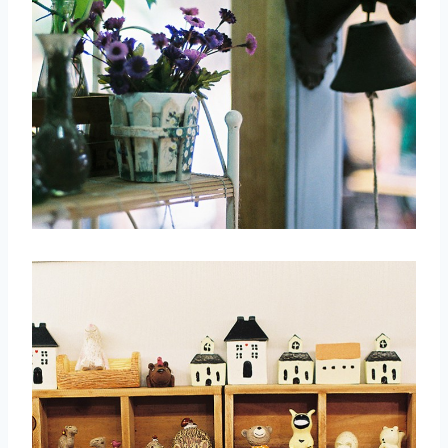
取消
搜索