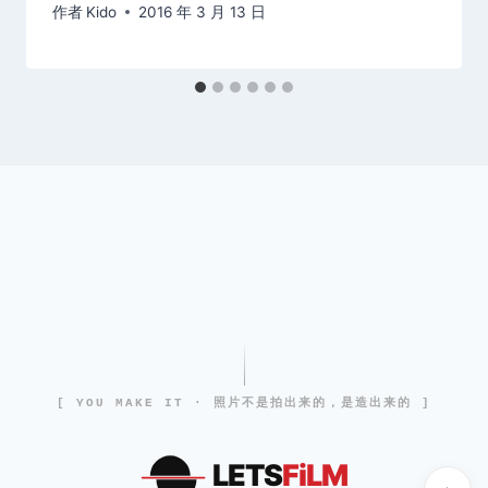
作者
Kido
2016 年 3 月 13 日
[ YOU MAKE IT · 照片不是拍出来的，是造出来的 ]
LETS
FiLM