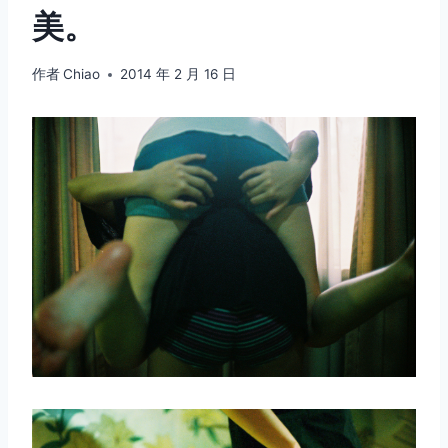
美。
作者
Chiao
2014 年 2 月 16 日