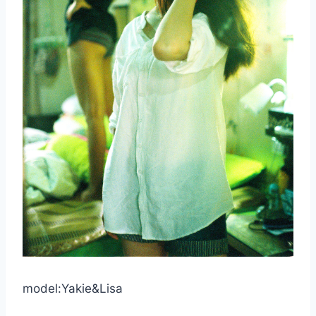
model:Yakie&Lisa