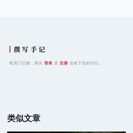
导
航
撰 写 手 记
暗房门已锁，请先
登录
或
注册
后留下您的印记。
类似文章