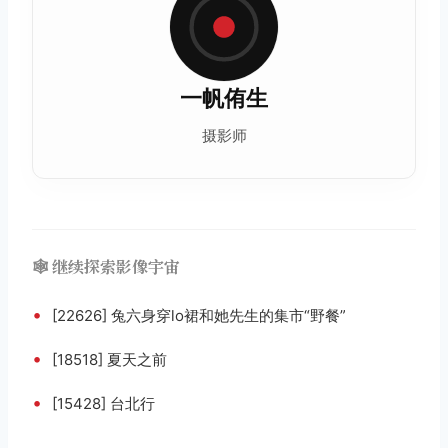
一帆侑生
摄影师
🕸️ 继续探索影像宇宙
•
[22626] 兔六身穿lo裙和她先生的集市“野餐”
•
[18518] 夏天之前
•
[15428] 台北行