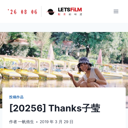
跳
胶
LETS
FiLM
'26 08 06
到
胶
片
的
味
道
片
内
的
容
味
道
LETSFILM
投稿作品
[20256] Thanks子莹
作者
一帆侑生
2019 年 3 月 29 日