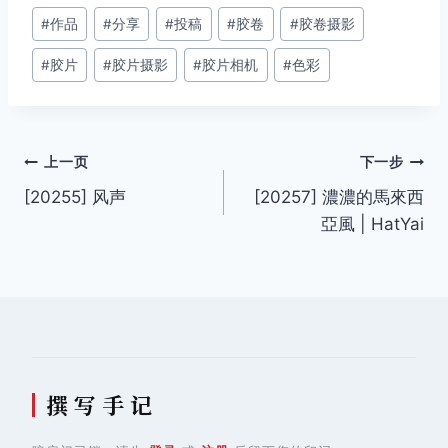
文
#
作品
#
分享
#
投稿
#
胶卷
#
胶卷摄影
章
#
胶片
#
胶片摄影
#
胶片相机
#
色彩
标
签：
文
上一页
下一步
[20255] 风声
[20257] 濃濃的馬來西
章
亞風 | HatYai
导
航
撰 写 手 记