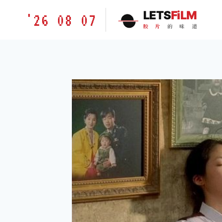
跳
胶
LETS
FiLM
'26 08 07
到
片
胶
片
的
味
道
内
的
容
味
道
LETSFILM