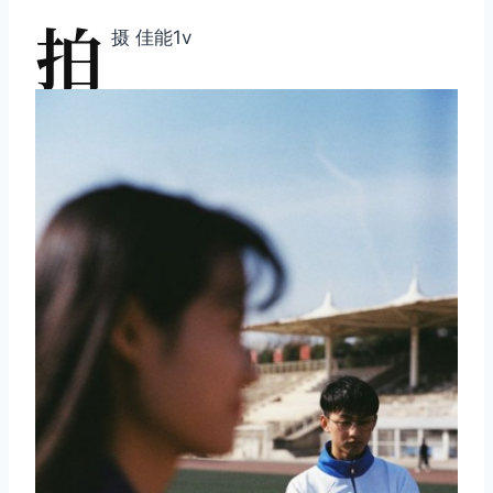
拍
摄 佳能1v