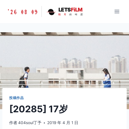
跳
胶
LETS
FiLM
'26 08 09
到
胶
片
的
味
道
片
内
的
容
味
道
LETSFILM
投稿作品
[20285] 17岁
作者
404soul丁予
2019 年 4 月 1 日