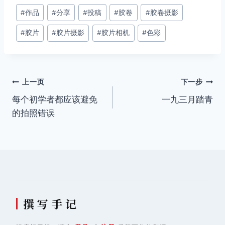
文
#
作品
#
分享
#
投稿
#
胶卷
#
胶卷摄影
章
#
胶片
#
胶片摄影
#
胶片相机
#
色彩
标
签：
文
上一页
下一步
每个初学者都应该避免
一九三月踏青
章
的拍照错误
导
航
撰 写 手 记