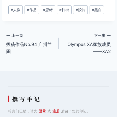
文
#
人像
#
作品
#
思绪
#
扫街
#
胶片
#
黑白
章
标
签：
文
上一页
下一步
投稿作品No.94 广州兰
Olympus XA家族成员
章
圃
——XA2
导
航
撰 写 手 记
暗房门已锁，请先
登录
或
注册
后留下您的印记。