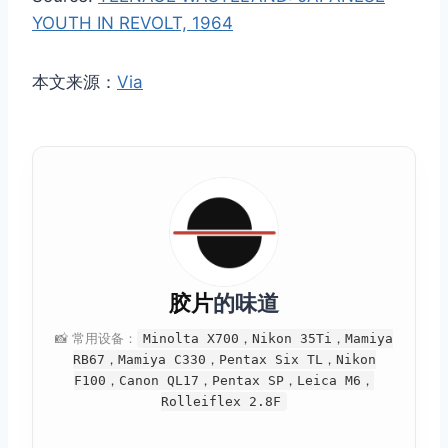
YOUTH IN REVOLT, 1964
本文来源：
Via
胶片
的味道
📸 常用设备：
Minolta X700，Nikon 35Ti，Mamiya
RB67，Mamiya C330，Pentax Six TL，Nikon
F100，Canon QL17，Pentax SP，Leica M6，
Rolleiflex 2.8F