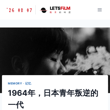
跳
胶
LETS
FiLM
'26 08 07
到
胶
片
的
味
道
片
内
的
容
味
道
LETSFILM
MEMORY · 记忆
1964年，日本青年叛逆的
一代