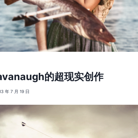
Cavanaugh的超现实创作
13 年 7 月 19 日