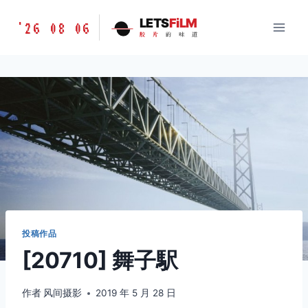
跳
胶
LETS
FiLM
'26 08 06
到
胶
片
的
味
道
片
内
的
容
味
道
LETSFILM
投稿作品
[20710] 舞子駅
作者
风间摄影
2019 年 5 月 28 日