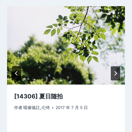
[14306] 夏日随拍
作者
噹傢做註_尐绮
2017 年 7 月 5 日