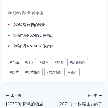
🕸️ 继续探索影像宇宙
•
[20645] 旅行的风景
•
投稿
作品
No.5893 在书店
•
投稿作品No.2492 傲娇酱
文
#
作品
#
分享
#
投稿
#
胶卷
#
胶卷摄影
章
#
胶片
#
胶片摄影
#
胶片相机
#
色彩
标
签：
文
上一页
下一步
[20709] 诗意的栖居
[20711] 一根扁担挑起了
章