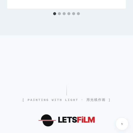
[ PAINTING WITH LIGHT · 用光线作画 ]
LETS
FiLM