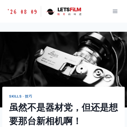
跳
胶
LETS
FiLM
'26 08 09
到
胶
片
的
味
道
片
内
的
容
味
道
LETSFILM
SKILLS · 技巧
虽然不是器材党，但还是想
要那台新相机啊！