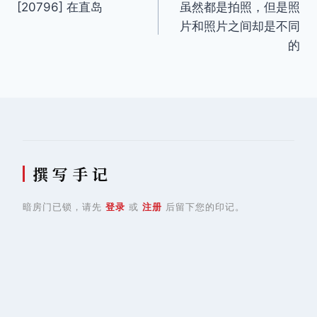
[20796] 在直岛
虽然都是拍照，但是照
章
片和照片之间却是不同
导
的
航
撰 写 手 记
暗房门已锁，请先
登录
或
注册
后留下您的印记。