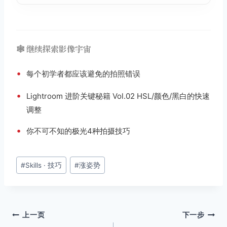
🕸️ 继续探索影像宇宙
•
每个初学者都应该避免的拍照错误
•
Lightroom 进阶关键秘籍 Vol.02 HSL/颜色/黑白的快速
调整
•
你不可不知的极光4种拍摄技巧
文
#
Skills · 技巧
#
涨姿势
章
标
签：
文
上一页
下一步