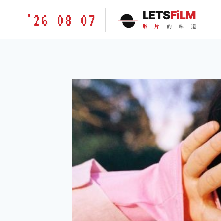
跳
胶
LETS
FiLM
'26 08 07
到
片
胶
片
的
味
道
内
的
容
味
道
LETSFILM