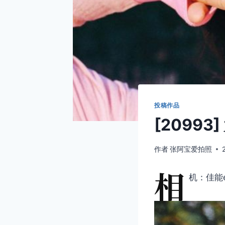
投稿作品
[20993
作者
张阿宝爱拍照
相
机：佳能e